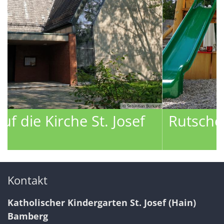
Burkard
© Marietta Schmitt
Rutsche im Garten
Kontakt
Katholischer Kindergarten St. Josef (Hain)
Bamberg