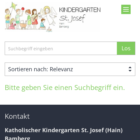
Zum Inhalt springen
Suche
Los
Bitte geben Sie einen Suchbegriff ein.
Kontakt
Katholischer Kindergarten St. Josef (Hain)
Bamberg